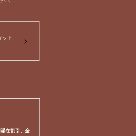
さい。
ィット
期滞在割引、全