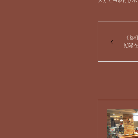
大分で温泉付きホ
《都
期滞在
LAN
あり