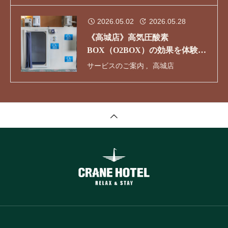
2026.05.02
2026.05.28
《高城店》高気圧酸素
BOX（O2BOX）の効果を体験し
てください！
サービスのご案内
高城店