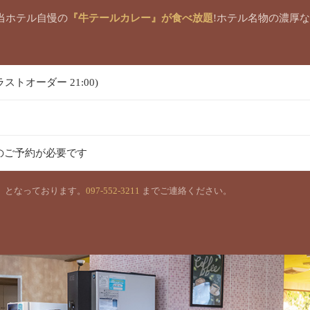
当ホテル自慢の
『牛テールカレー』が食べ放題
!ホテル名物の濃厚
0(ラストオーダー 21:00)
のご予約が必要です
）となっております。
097-552-3211
までご連絡ください。