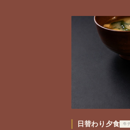
日替わり夕食
牛