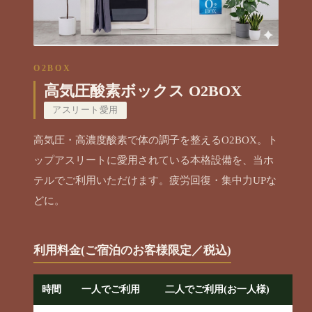
O2BOX
高気圧酸素ボックス O2BOX
アスリート愛用
高気圧・高濃度酸素で体の調子を整えるO2BOX。ト
ップアスリートに愛用されている本格設備を、当ホ
テルでご利用いただけます。疲労回復・集中力UPな
どに。
利用料金(ご宿泊のお客様限定／税込)
時間
一人でご利用
二人でご利用(お一人様)