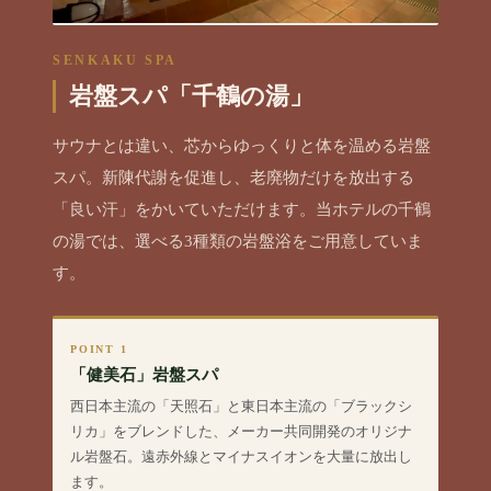
SENKAKU SPA
岩盤スパ「千鶴の湯」
サウナとは違い、芯からゆっくりと体を温める岩盤
スパ。新陳代謝を促進し、老廃物だけを放出する
「良い汗」をかいていただけます。当ホテルの千鶴
の湯では、選べる3種類の岩盤浴をご用意していま
す。
POINT 1
「健美石」岩盤スパ
西日本主流の「天照石」と東日本主流の「ブラックシ
リカ」をブレンドした、メーカー共同開発のオリジナ
ル岩盤石。遠赤外線とマイナスイオンを大量に放出し
ます。